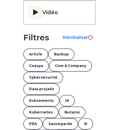
▶️
Vidéo
Filtres
Réinitialiser
Article
Backup
Coexya
Com & Company
Cybersécurité
Data projekt
Evènements
IA
Kubernetes
Nutanix
PRA
Sauvegarde
SI