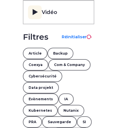
▶️
Vidéo
Filtres
Réinitialiser
Article
Backup
Coexya
Com & Company
Cybersécurité
Data projekt
Evènements
IA
Kubernetes
Nutanix
PRA
Sauvegarde
SI