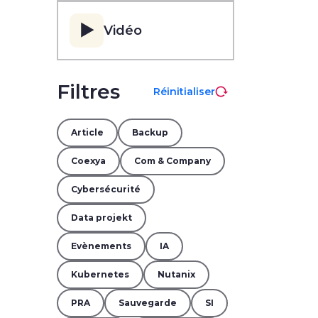
▶️
Vidéo
Filtres
Réinitialiser
Article
Backup
Coexya
Com & Company
Cybersécurité
Data projekt
Evènements
IA
Kubernetes
Nutanix
PRA
Sauvegarde
SI