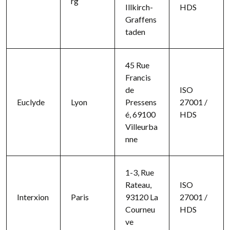
rg
Illkirch-
HDS
Graffens
taden
45 Rue
Francis
de
ISO
Euclyde
Lyon
Pressens
27001 /
é, 69100
HDS
Villeurba
nne
1-3, Rue
Rateau,
ISO
Interxion
Paris
93120 La
27001 /
Courneu
HDS
ve