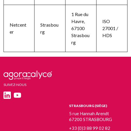
1 Rue du
Havre,
ISO
Netcent
Strasbou
67100
27001 /
er
rg
Strasbou
HDS
rg
SUIVEZ-NOUS
STRASBOURG (SIÈGE)
5 rue Hannah Arendt
67200 STRASBOURG
+33 (0)3 88 99 02 82